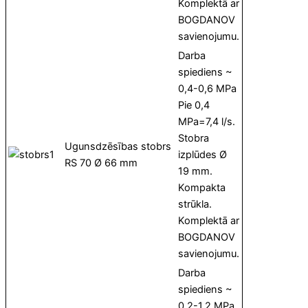
Komplektā ar
BOGDANOV
savienojumu.
Darba
spiediens ~
0,4-0,6 MPa
Pie 0,4
MPa=7,4 l/s.
Stobra
Ugunsdzēsības stobrs
izplūdes Ø
RS 70 Ø 66 mm
19 mm.
Kompakta
strūkla.
Komplektā ar
BOGDANOV
savienojumu.
Darba
spiediens ~
0,2-1,2 MPa.