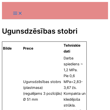
Skip
to
content
Ugunsdzēsības stobri
Tehniskie
Bilde
Prece
dati
Darba
spiediens ~
1,2 MPa.
Pie 0,6
Ugunsdzēsības stobrs
MPa=2,83-
(plastmasa)
3,67 l/s.
(regulējams 3 pozīcijās)
Kompakta un
Ø 51 mm
kliedējoša
strūkla.