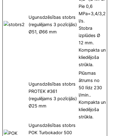
Pie 0,6
MPa=3,4/3,2
Ugunsdzēsības stobrs
l/s.
(regulējams 3 pozīcijās)
Stobra
Ø51, Ø66 mm
izplūdes Ø
12 mm.
Kompakta un
kliedējoša
strūkla.
Plūsmas
ātrums no
Ugunsdzēsības stobrs
50 līdz 230
PROTEK #361
l/min..
(regulējams 3 pozīcijās)
Kompakta un
Ø25 mm
kliedējoša
strūkla.
Ugunsdzēsības stobrs
POK Turbokador 500