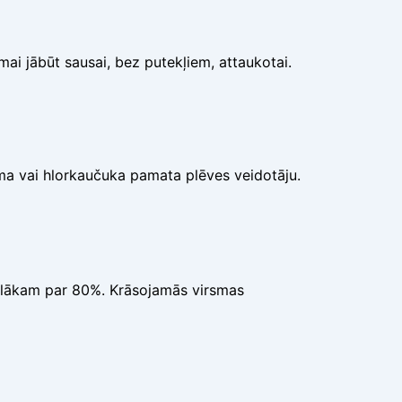
i jābūt sausai, bez putekļiem, attaukotai.
ma vai hlorkaučuka pamata plēves veidotāju.
ielākam par 80%. Krāsojamās virsmas