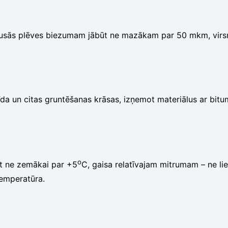
sausās plēves biezumam jābūt ne mazākam par 50 mkm, virsma
a un citas gruntēšanas krāsas, izņemot materiālus ar bitu
o
ūt ne zemākai par +5
C, gaisa relatīvajam mitrumam – ne l
temperatūra.