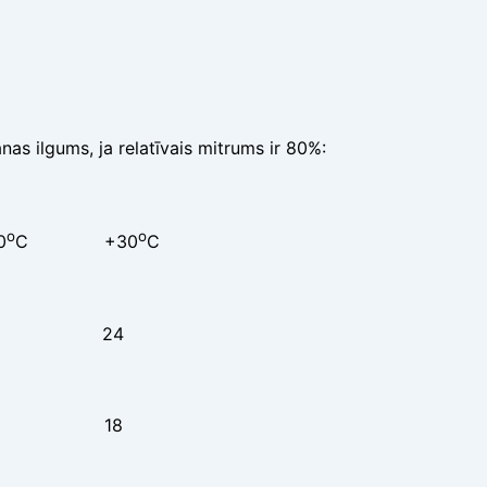
s ilgums, ja relatīvais mitrums ir 80%:
o
o
0
C +30
C
4 24 24
4 20 18