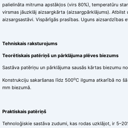
palielināta mitruma apstākļos (virs 80%), temperatūru st
virsmas jāuzklāj aizsargkārta (aizsargpārklājums). Atbil
aizsargsastāvi. Vispārīgās prasības. Uguns aizsardzības e
Tehniskais raksturojums
Teorētiskais patēriņš un pārklājuma plēves biezums
Sastāva patēriņu un pārklājuma sausās kārtas biezumu no
o
Konstrukciju sakaršanas līdz 500
C ilguma atkarībā no šā
mm biezumā.
Praktiskais patēriņš
Tehnoloģiskie sastāva zudumi, kas rodas uzklājot, ir 5–2