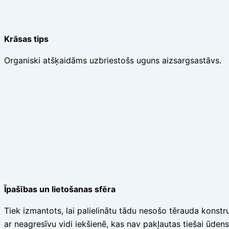
Krāsas tips
Organiski atšķaidāms uzbriestošs uguns aizsargsastāvs.
Īpašības un lietošanas sfēra
Tiek izmantots, lai palielinātu tādu nesošo tērauda konstr
ar neagresīvu vidi iekšienē, kas nav pakļautas tiešai ūden