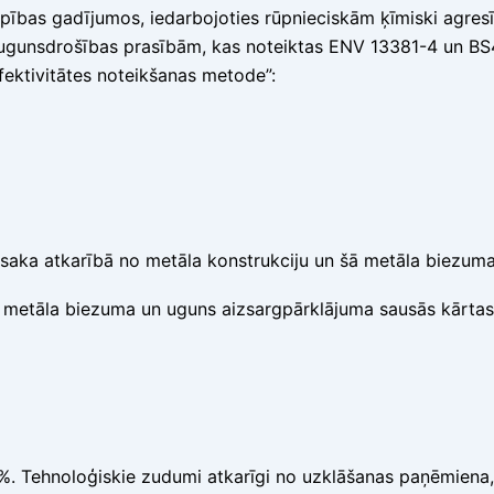
arpības gadījumos, iedarbojoties rūpnieciskām ķīmiski agre
st ugunsdrošības prasībām, kas noteiktas ENV 13381-4 un BS
fektivitātes noteikšanas metode”:
saka atkarībā no metāla konstrukciju un šā metāla biezum
 metāla biezuma un uguns aizsargpārklājuma sausās kārtas,
0%. Tehnoloģiskie zudumi atkarīgi no uzklāšanas paņēmiena