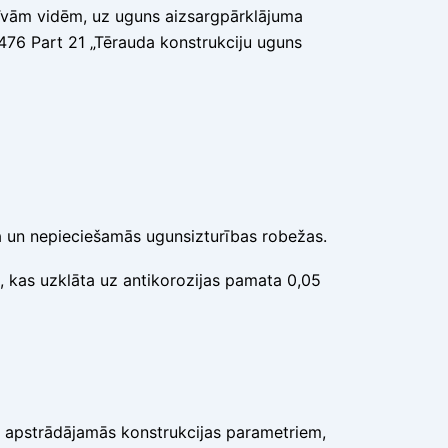
sīvām vidēm, uz uguns aizsargpārklājuma
476 Part 21 „Tērauda konstrukciju uguns
a un nepieciešamās ugunsizturības robežas.
 kas uzklāta uz antikorozijas pamata 0,05
, apstrādājamās konstrukcijas parametriem,