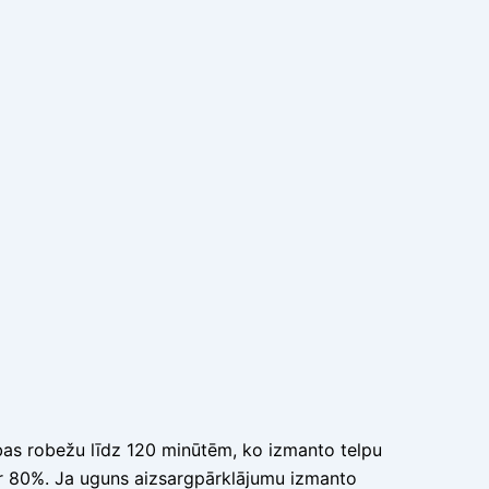
rības robežu līdz 120 minūtēm, ko izmanto telpu
 par 80%. Ja uguns aizsargpārklājumu izmanto