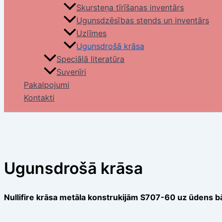
Skursteņa tīrīšanas inventārs
Ugunsdzēsības stends un inventārs
Uzlīmes
Ugunsdrošā krāsa
Speciālā literatūra
Suvenīri
Pakalpojumi
Kontakti
Ugunsdrošā krāsa
Nullifire krāsa metāla konstrukijām S707-60 uz ūdens 