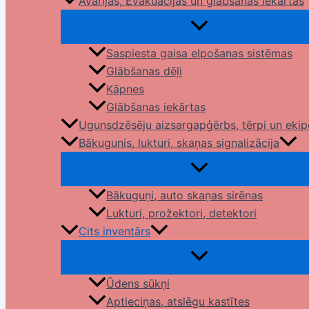
Avārijas, Evakuācijas un glābšanas iekārtas
Saspiesta gaisa elpošanas sistēmas
Glābšanas dēļi
Kāpnes
Glābšanas iekārtas
Ugunsdzēsēju aizsargapģērbs, tērpi un eki
Bākugunis, lukturi, skaņas signalizācija
Bākuguņi, auto skaņas sirēnas
Lukturi, prožektori, detektori
Cits inventārs
Ūdens sūkņi
Aptieciņas, atslēgu kastītes