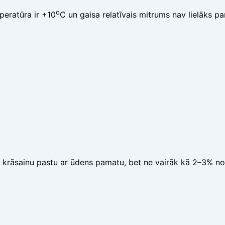
o
peratūra ir +10
C un gaisa relatīvais mitrums nav lielāks p
vai krāsainu pastu ar ūdens pamatu, bet ne vairāk kā 2–3% n