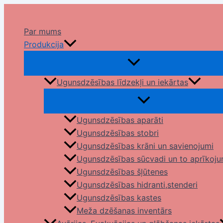
Skip
to
Par mums
content
Produkcija
Ugunsdzēsības līdzekļi un iekārtas
Ugunsdzēsības aparāti
Ugunsdzēsības stobri
Ugunsdzēsības krāni un savienojumi
Ugunsdzēsības sūcvadi un to aprīkoj
Ugunsdzēsības šļūtenes
Ugunsdzēsības hidranti,stenderi
Ugunsdzēsības kastes
Meža dzēšanas inventārs